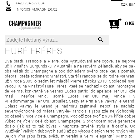
+420 734 677 084
CZK
EUR
INFO@CHAMPAGNIER.CZ
0
0 Kč
HURÉ FRÉRES
Dva bratři, Francois a Pierre, oba vystudovaní enelogové, se nejprve
učili vinařit v Burgundsku, v Austrálii a na Novém Zélandě, aby se pak
oba vrátili do Champagne a pod dohledem svého otce Raula pomalu
přebrali otěže rodinného vinařství. Starší Francois se do rodné vsi vrátil
už v roce 2005, o sedm let mladší Pierre až roku 2013. Společně nyní
vedou 10 ha vinařství Huré Fréres, které se nachází v oblasti Montagne
de Reims, konkrétně ve vesnici Ludes patřící do apelace 1er Cru, kde
mají i nejvíce vinic. Kromě Ludes 1er Cru mají vinice i v
Villedommange 1er Cru, Brouillet, Serzy et Prin a ve Vavray le Grand.
Oblast Vavray le Grand je nadmíru zajímavá, neboť se nachází
severovýchodně od města Vitry-le-Francois a jsou zde nejvýchodněji
položené vinice v celé Champagni. Podloží zde tvoří z 98% křída což je
vůbec nejvíce v celé oblasti Champagne. S příchodem nové generace
došlo (jak už to tak bývá) k naprosté změně stylu a filosofie. Od
využívání velkých dubových sudů až po výrobu čistých terroirových vín.
Jejich vína jsou čistá, svěží, minerální a velmi elegantní. Mimo to i