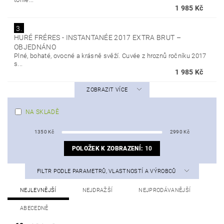
1 985 Kč
3.
HURÉ FRÉRES - INSTANTANÉE 2017 EXTRA BRUT
–
OBJEDNÁNO
Plné, bohaté, ovocné a krásně svěží. Cuvée z hroznů ročníku 2017
s...
1 985 Kč
ZOBRAZIT VÍCE
NA SKLADĚ
1350
Kč
2990
Kč
POLOŽEK K ZOBRAZENÍ:
10
FILTR PODLE PARAMETRŮ, VLASTNOSTÍ A VÝROBCŮ
NEJLEVNĚJŠÍ
NEJDRAŽŠÍ
NEJPRODÁVANĚJŠÍ
ABECEDNĚ