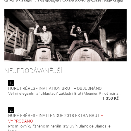
velmi "chlastací". Jsou skvělým úvodem do tzv. growers Champagne.
NEJPRODÁVANĚJŠÍ
1.
HURÉ FRÉRES - INVITATION BRUT
–
OBJEDNÁNO
Velmi elegantní a "chlastací" základní Brut (Meunier, Pinot noir a...
1 350 Kč
2.
HURÉ FRÉRES - INATTENDUE 2018 EXTRA BRUT
–
VYPRODÁNO
Pro milovníky řízného minerální stylu vín Blanc de Blancs je
tohle...