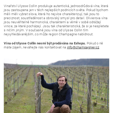
Vinařství Ulysse Collin produkuje autentická, jednoodrůdová vína, která
jsou zastoupena jen v těch nejlepších podnicích světa. Pokud bychom
měli měli vybrat slova, která ho nejvíce charakterizují, tak jsou to
preciznost, soustředěnost a obrovský smysl pro detail. Olivierova vína
jsou neuvěřitelně harmonická, charakterní a věrně v sobě odrážejí
vinice, ze které pocházejí. Jsou tak charakteristická, že si je nespletete
s ničím jiným. V současné jsou vína od Ulysse Collin tím
nejvyhledávanějším, co může region Champagne nabídnout.
Vína od Ulysse Collin nesmí být prodávána na Eshopu.
Pokud o ně
máte zájem, neváhejte nás kontaktovat na
info@champagnier.cz