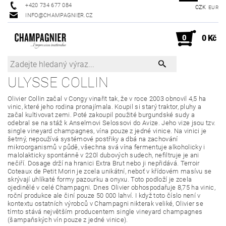
+420 734 677 084
CZK
EUR
INFO@CHAMPAGNIER.CZ
0
0 Kč
ULYSSE COLLIN
Olivier Collin začal v Congy vinařit tak, že v roce 2003 obnovil 4,5 ha
vinic, které jeho rodina pronajímala. Koupil si starý traktor, pluhy a
začal kultivovat zemi. Poté zakoupil použité burgundské sudy a
odebral se na stáž k Anselmovi Selossovi do Avize. Jeho vize jsou tzv.
single vineyard champagnes, vína pouze z jedné vinice. Na vinici je
šetrný, nepoužívá systémové postřiky a dbá na zachování
mikroorganismů v půdě, všechna svá vína fermentuje alkoholicky i
malolakticky spontánně v 220l dubových sudech, nefiltruje je ani
nečiří. Dosage drží na hranici Extra Brut nebo ji nepřidává. Terroir
Coteaux de Petit Morin je zcela unikátní, neboť v křídovém masívu se
skrývají uhlíkaté formy pazourku a onyxu. Toto podloží je zcela
ojedinělé v celé Champagni. Dnes Olivier obhospodařuje 8,75 ha vinic,
roční produkce ale činí pouze 50 000 lahví. I když toto číslo není v
kontextu ostatních výrobců v Champagni nikterak veliké, Olivier se
tímto stává největším producentem single vineyard champagnes
(šampaňských vín pouze z jedné vinice).