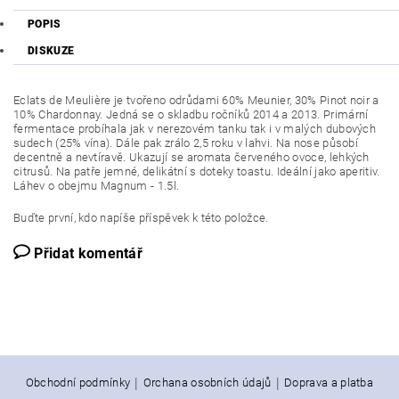
POPIS
DISKUZE
Eclats de Meulière je tvořeno odrůdami 60% Meunier, 30% Pinot noir a
10% Chardonnay. Jedná se o skladbu ročníků 2014 a 2013. Primární
fermentace probíhala jak v nerezovém tanku tak i v malých dubových
sudech (25% vína). Dále pak zrálo 2,5 roku v lahvi. Na nose působí
decentně a nevtíravě. Ukazují se aromata červeného ovoce, lehkých
citrusů. Na patře jemné, delikátní s doteky toastu. Ideální jako aperitiv.
Láhev o obejmu Magnum - 1.5l.
Buďte první, kdo napíše příspěvek k této položce.
Přidat komentář
|
|
Obchodní podmínky
Orchana osobních údajů
Doprava a platba