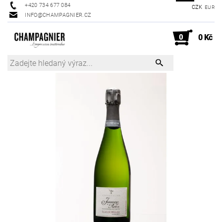
+420 734 677 084
CZK
EUR
INFO@CHAMPAGNIER.CZ
0
0 Kč