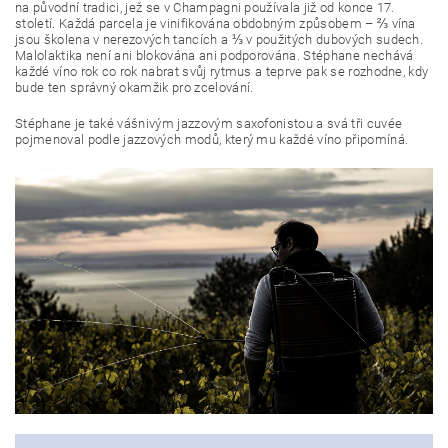
na původní tradici, jež se v Champagni používala již od konce 17.
století. Každá parcela je vinifikována obdobným způsobem – ⅔ vína
jsou školena v nerezových tancích a ⅓ v použitých dubových sudech.
Malolaktika není ani blokována ani podporována. Stéphane nechává
každé víno rok co rok nabrat svůj rytmus a teprve pak se rozhodne, kdy
bude ten správný okamžik pro zcelování.
Stéphane je také vášnivým jazzovým saxofonistou a svá tři cuvée
pojmenoval podle jazzových modů, který mu každé víno připomíná.