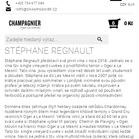
+420 734 677 084
CZK
EUR
INFO@CHAMPAGNIER.CZ
0
0 Kč
STÉPHANE REGNAULT
Stéphane Regnault představil svá první vína v roce 2018. Jednalo se o
vína tzv. single vineyard cuvées z prvotřídního terroir v Oger a Le
Mesnil. Tato vína jsou výsledkem více než deseti let úvah, zkušeností
a zkoušek. Stéphane se do Les Mesnil vrátil v roce 2007 poté, co
krátce pracoval jako sommelier v Londýně, nicméně svou původní
profesí je letecký inženýr. Krátce po svém návratu, inspirován a
ovlivněn dalšími mladými vinaři, se rozhodl upustit od používání
herbicidů a postupně přešel na organický způsob vinohradničení.
Doména dnes zahrnuje čtyři hektary osázené odrůdou Chardonnay,
rozdělené rovným dílem mezi legendární křídové terroiry v Grand Cru
vesnicích Oger a Le Mesnil. Většina vinic je stará 40 až 60 let a pro
svá cuvée si Stéphane vybral tři parcely: Chemin de Flavigny v Oger,
Moulin na hranici mezi Oger a Le Mesnil a Hautes-Mottes v Le Mesnil.
Tato tzv. single vineyard cuvée v sobě zrcadlí individuální výraz každé
vinice. Navíc se jedná o tzv. vína multiročníková (solera), která odkazují