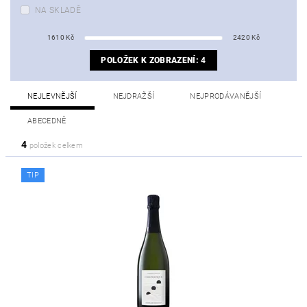
NA SKLADĚ
1610
Kč
2420
Kč
POLOŽEK K ZOBRAZENÍ:
4
NEJLEVNĚJŠÍ
NEJDRAŽŠÍ
NEJPRODÁVANĚJŠÍ
ABECEDNĚ
4
položek celkem
TIP