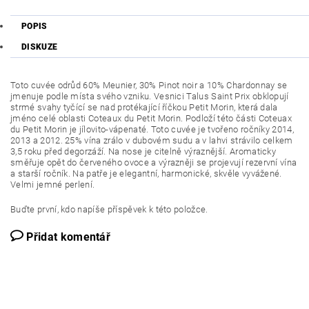
POPIS
DISKUZE
Toto cuvée odrůd 60% Meunier, 30% Pinot noir a 10% Chardonnay se
jmenuje podle místa svého vzniku. Vesnici Talus Saint Prix obklopují
strmé svahy tyčící se nad protékající říčkou Petit Morin, která dala
jméno celé oblasti Coteaux du Petit Morin. Podloží této části Coteuax
du Petit Morin je jílovito-vápenaté. Toto cuvée je tvořeno ročníky 2014,
2013 a 2012. 25% vína zrálo v dubovém sudu a v lahvi strávilo celkem
3,5 roku před degorzáží. Na nose je citelně výraznější. Aromaticky
směřuje opět do červeného ovoce a výrazněji se projevují rezervní vína
a starší ročník. Na patře je elegantní, harmonické, skvěle vyvážené.
Velmi jemné perlení.
Buďte první, kdo napíše příspěvek k této položce.
Přidat komentář