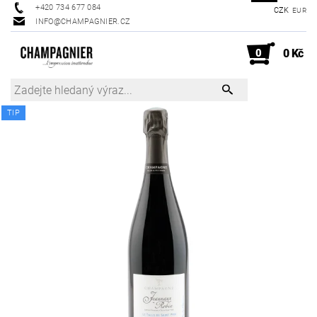
+420 734 677 084
CZK
EUR
INFO@CHAMPAGNIER.CZ
0
0 Kč
TIP