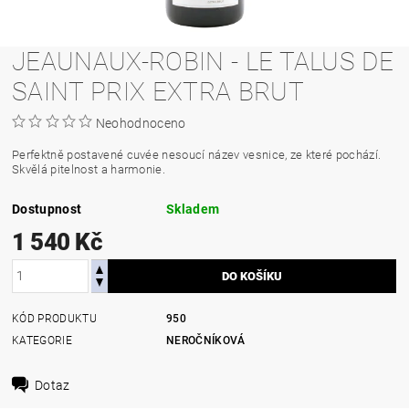
JEAUNAUX-ROBIN - LE TALUS DE
SAINT PRIX EXTRA BRUT
Neohodnoceno
Perfektně postavené cuvée nesoucí název vesnice, ze které pochází.
Skvělá pitelnost a harmonie.
Dostupnost
Skladem
1 540 Kč
KÓD PRODUKTU
950
KATEGORIE
NEROČNÍKOVÁ
Dotaz